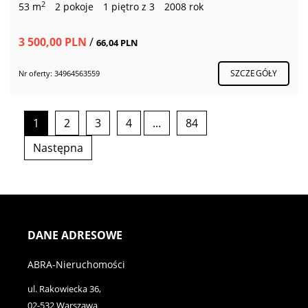
2
53 m
2 pokoje
1 piętro z 3
2008 rok
3 500,00 PLN
/
66,04 PLN
SZCZEGÓŁY
Nr oferty: 34964563559
1
2
3
4
...
84
Następna
DANE ADRESOWE
ABRA-Nieruchomości
ul. Rakowiecka 36,
02-532 Warszawa