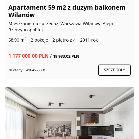
Apartament 59 m2 z duzym balkonem
Wilanów
Mieszkanie na sprzedaż, Warszawa Wilanów, Aleja
Rzeczypospolitej
2
58,90 m
2 pokoje
2 piętro z 4
2011 rok
1 177 000,00 PLN
/
19 983,02 PLN
SZCZEGÓŁY
Nr oferty: 34964563660