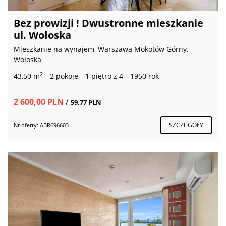
Bez prowizji ! Dwustronne mieszkanie
ul. Wołoska
Mieszkanie na wynajem, Warszawa Mokotów Górny,
Wołoska
2
43,50 m
2 pokoje
1 piętro z 4
1950 rok
2 600,00 PLN
/
59,77 PLN
SZCZEGÓŁY
Nr oferty: ABR696603