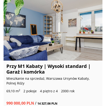
Przy M1 Kabaty | Wysoki standard |
Garaż i komórka
Mieszkanie na sprzedaż, Warszawa Ursynów Kabaty,
Polnej Róży
2
69,10 m
2 pokoje
4 piętro z 4
2000 rok
990 000,00 PLN
/
14 327,06 PLN