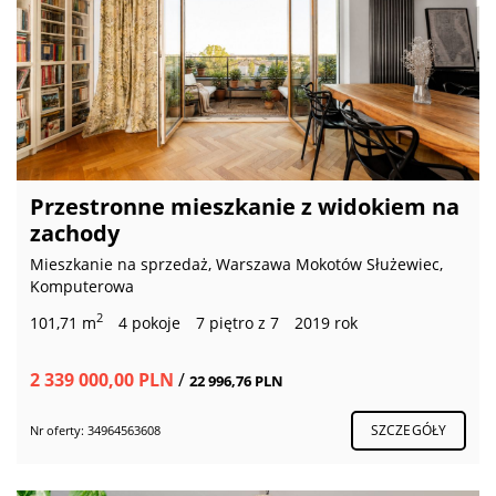
Przestronne mieszkanie z widokiem na
zachody
Mieszkanie na sprzedaż, Warszawa Mokotów Służewiec,
Komputerowa
2
101,71 m
4 pokoje
7 piętro z 7
2019 rok
2 339 000,00 PLN
/
22 996,76 PLN
SZCZEGÓŁY
Nr oferty: 34964563608