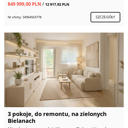
849 999,00 PLN
/
12 917,92 PLN
SZCZEGÓŁY
Nr oferty: 34964563778
3 pokoje, do remontu, na zielonych
Bielanach