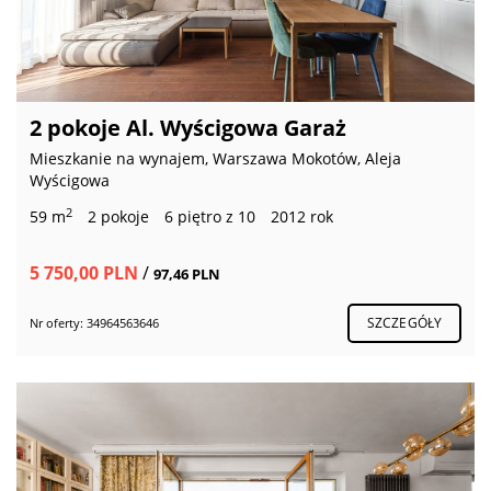
2 pokoje Al. Wyścigowa Garaż
Mieszkanie na wynajem, Warszawa Mokotów, Aleja
Wyścigowa
2
59 m
2 pokoje
6 piętro z 10
2012 rok
5 750,00 PLN
/
97,46 PLN
SZCZEGÓŁY
Nr oferty: 34964563646