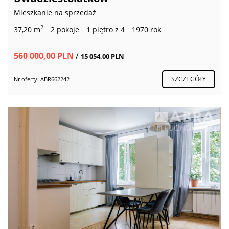
Mieszkanie na sprzedaż
2
37,20 m
2 pokoje
1 piętro z 4
1970 rok
560 000,00 PLN
/
15 054,00 PLN
SZCZEGÓŁY
Nr oferty: ABR662242