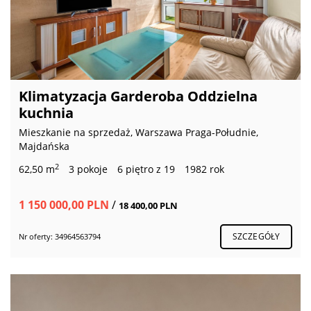
Klimatyzacja Garderoba Oddzielna
kuchnia
Mieszkanie na sprzedaż, Warszawa Praga-Południe,
Majdańska
2
62,50 m
3 pokoje
6 piętro z 19
1982 rok
1 150 000,00 PLN
/
18 400,00 PLN
SZCZEGÓŁY
Nr oferty: 34964563794