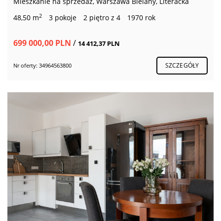
Mieszkanie na sprzedaż, Warszawa Bielany, Literacka
2
48,50 m
3 pokoje
2 piętro z 4
1970 rok
699 000,00 PLN
/
14 412,37 PLN
SZCZEGÓŁY
Nr oferty: 34964563800