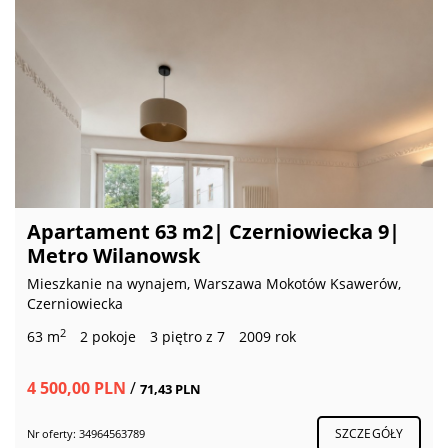
Apartament 63 m2| Czerniowiecka 9|
Metro Wilanowsk
Mieszkanie na wynajem, Warszawa Mokotów Ksawerów,
Czerniowiecka
2
63 m
2 pokoje
3 piętro z 7
2009 rok
4 500,00 PLN
/
71,43 PLN
SZCZEGÓŁY
Nr oferty: 34964563789