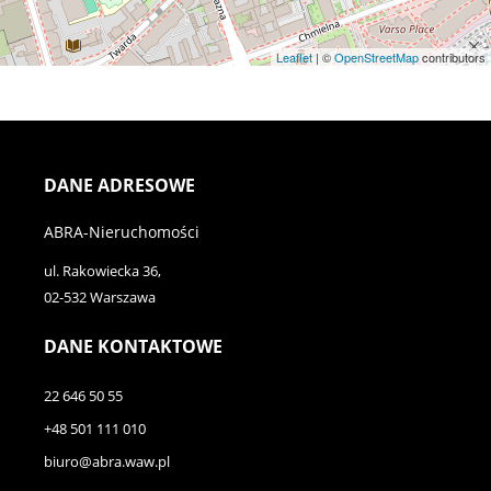
Leaflet
| ©
OpenStreetMap
contributors
DANE ADRESOWE
ABRA-Nieruchomości
ul. Rakowiecka 36,
02-532 Warszawa
DANE KONTAKTOWE
22 646 50 55
+48 501 111 010
biuro@abra.waw.pl