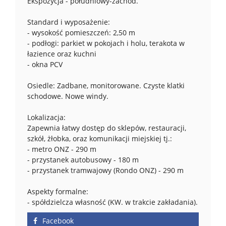
Ekspozycja - południowy-zachód.
Standard i wyposażenie:
- wysokość pomieszczeń: 2,50 m
- podłogi: parkiet w pokojach i holu, terakota w
łazience oraz kuchni
- okna PCV
Osiedle: Zadbane, monitorowane. Czyste klatki
schodowe. Nowe windy.
Lokalizacja:
Zapewnia łatwy dostęp do sklepów, restauracji,
szkół, żłobka, oraz komunikacji miejskiej tj.:
- metro ONZ - 290 m
- przystanek autobusowy - 180 m
- przystanek tramwajowy (Rondo ONZ) - 290 m
Aspekty formalne:
- spółdzielcza własność (KW. w trakcie zakładania).
Facebook