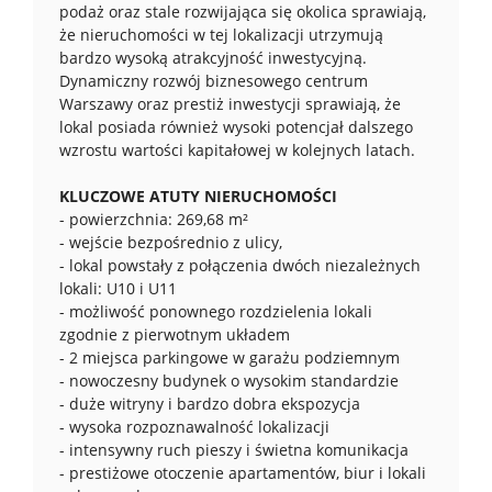
podaż oraz stale rozwijająca się okolica sprawiają,
że nieruchomości w tej lokalizacji utrzymują
bardzo wysoką atrakcyjność inwestycyjną.
Dynamiczny rozwój biznesowego centrum
Warszawy oraz prestiż inwestycji sprawiają, że
lokal posiada również wysoki potencjał dalszego
wzrostu wartości kapitałowej w kolejnych latach.
KLUCZOWE ATUTY NIERUCHOMOŚCI
- powierzchnia: 269,68 m²
- wejście bezpośrednio z ulicy,
- lokal powstały z połączenia dwóch niezależnych
lokali: U10 i U11
- możliwość ponownego rozdzielenia lokali
zgodnie z pierwotnym układem
- 2 miejsca parkingowe w garażu podziemnym
- nowoczesny budynek o wysokim standardzie
- duże witryny i bardzo dobra ekspozycja
- wysoka rozpoznawalność lokalizacji
- intensywny ruch pieszy i świetna komunikacja
- prestiżowe otoczenie apartamentów, biur i lokali