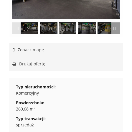
1
/
10
Zobacz mapę
Drukuj ofertę
Typ nieruchomości:
Komercyjny
Powierzchnia:
2
269,68 m
Typ transakcji:
sprzedaż