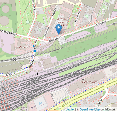
Leaflet
| ©
OpenStreetMap
contributors