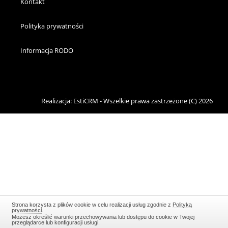
Kontakt
Polityka prywatności
Informacja RODO
Realizacja:
EstiCRM
- Wszelkie prawa zastrzeżone (C) 2026
Strona korzysta z plików cookie w celu realizacji usług zgodnie z
Polityką
prywatności
.
Możesz określić warunki przechowywania lub dostępu do cookie w Twojej
przeglądarce lub konfiguracji usługi.