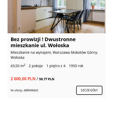
Bez prowizji ! Dwustronne
mieszkanie ul. Wołoska
Mieszkanie na wynajem, Warszawa Mokotów Górny,
Wołoska
2
43,50 m
2 pokoje
1 piętro z 4
1950 rok
2 600,00 PLN
/
59,77 PLN
SZCZEGÓŁY
Nr oferty: ABR696603